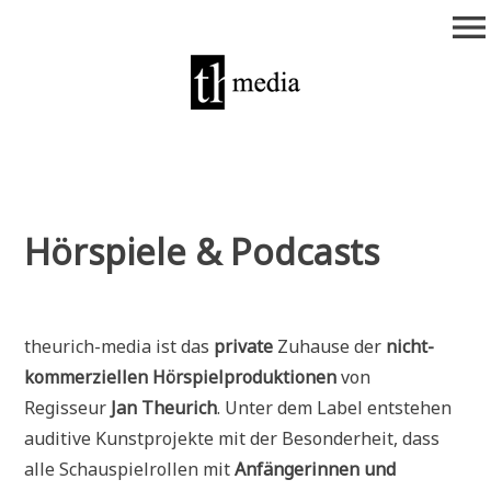
Zum
menu
Inhalt
springen
theurich-media
Hörspiele & Podcasts
theurich-media ist das
private
Zuhause der
nicht-
kommerziellen Hörspielproduktionen
von
Regisseur
Jan Theurich
. Unter dem Label entstehen
auditive Kunstprojekte mit der Besonderheit, dass
alle Schauspielrollen mit
Anfängerinnen und