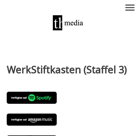
Zum
menu
Inhalt
springen
theurich-media
WerkStiftkasten (Staffel 3)