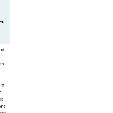
nd
en
rlo
m
d:
end