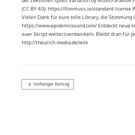
der Lektionen spielt Variation by MusicParadise F
(CC BY 4.0): https://filmmusic.io/standard-licen
Vielen Dank für eure tolle Library, die Stimmung
https://www.epidemicsound.com/ Entdeckt neue kr
euer Skript weiterzuentwickeln. Bleibt dran für j
http://theurich-media.de/wsk
Beitragsnavigation
navigate_before
Vorheriger Beitrag