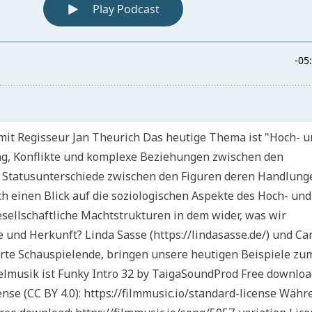
it Regisseur Jan Theurich Das heutige Thema ist "Hoch- u
ng, Konflikte und komplexe Beziehungen zwischen den
e Statusunterschiede zwischen den Figuren deren Handlung
h einen Blick auf die soziologischen Aspekte des Hoch- und
gesellschaftliche Machtstrukturen in dem wider, was wir
e und Herkunft? Linda Sasse (https://lindasasse.de/) und Ca
ierte Schauspielende, bringen unsere heutigen Beispiele zu
elmusik ist Funky Intro 32 by TaigaSoundProd Free downloa
ense (CC BY 4.0): https://filmmusic.io/standard-license Währ