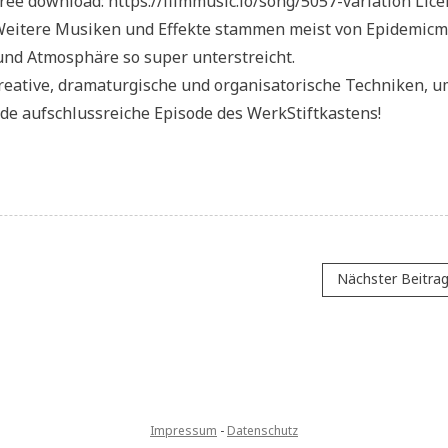
ree download: https://filmmusic.io/song/5057-variation Lic
se Weitere Musiken und Effekte stammen meist von Epidemicm
 und Atmosphäre so super unterstreicht.
eative, dramaturgische und organisatorische Techniken, u
ede aufschlussreiche Episode des WerkStiftkastens!
Nächster Beitra
Impressum
-
Datenschutz