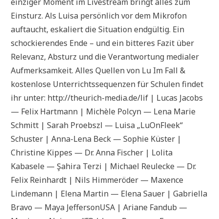
einziger Moment im Livestream bringt alles zum
Einsturz. Als Luisa persönlich vor dem Mikrofon
auftaucht, eskaliert die Situation endgültig. Ein
schockierendes Ende – und ein bitteres Fazit über
Relevanz, Absturz und die Verantwortung medialer
Aufmerksamkeit. Alles Quellen von Lu Im Fall &
kostenlose Unterrichtssequenzen für Schulen findet
ihr unter: http://theurich-media.de/lif | Lucas Jacobs
— Felix Hartmann | Michèle Polcyn — Lena Marie
Schmitt | Sarah Proebszl — Luisa „LuOnFleek“
Schuster | Anna-Lena Beck — Sophie Küster |
Christine Kippes — Dr. Anna Fischer | Lolita
Kabasele — Şahira Terzi | Michael Reulecke — Dr.
Felix Reinhardt | Nils Himmeröder — Maxence
Lindemann | Elena Martin — Elena Sauer | Gabriella
Bravo — Maya JeffersonUSA | Ariane Fandub —