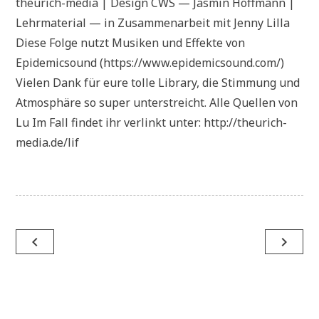
theurich-media | Design CWS — Jasmin Hoffmann |
Lehrmaterial — in Zusammenarbeit mit Jenny Lilla
Diese Folge nutzt Musiken und Effekte von
Epidemicsound (https://www.epidemicsound.com/)
Vielen Dank für eure tolle Library, die Stimmung und
Atmosphäre so super unterstreicht. Alle Quellen von
Lu Im Fall findet ihr verlinkt unter: http://theurich-
media.de/lif
Beitragsnavigation
navigate_before
navigate_next