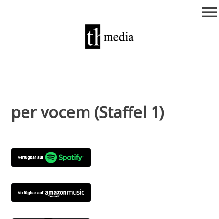
Zum
menu
Inhalt
springen
theurich-media
per vocem (Staffel 1)