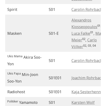
Spirit
S01
Carolin Rohrbach
Alexandros
01, 02
Kiosseopoulos
01
Masken
S01-E
Luca Falke
,
Mare
02
Meier
,
Carlo
02, 03, 04
Völker
Ukis Mama
Akira Soo-
S01
Carolin Rohrbach
Yon
Ukis Papa
Min-Joon
S01E01
Joachim Rohrbach
Soo-Yon
Radiohost
S01E01
Kaja Sesterhenn
Politiker
Yamamoto
S01
Karsten Wolf