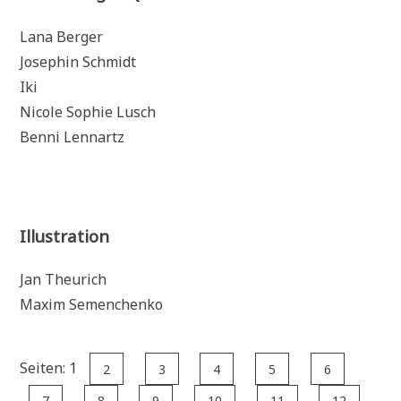
Lana Berger
Josephin Schmidt
Iki
Nicole Sophie Lusch
Benni Lennartz
Illustration
Jan Theurich
Maxim Semenchenko
Seiten:
1
2
3
4
5
6
7
8
9
10
11
12