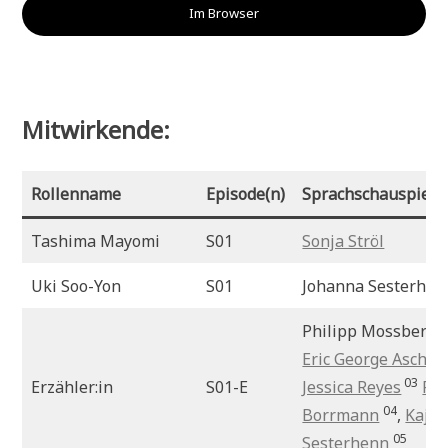
Im Browser
Mitwirkende:
Rollenname
Episode(n)
Sprachschauspiele
Tashima Mayomi
S01
Sonja Ströl
Uki Soo-Yon
S01
Johanna Sesterhen
0
Philipp Mossberg
02
Eric George Asch
,
03
Erzähler:in
S01-E
Jessica Reyes
Fel
04
Borrmann
,
Kaja
05
Sesterhenn