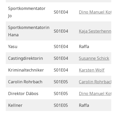
Sportkommentator
S01E04
Dino Manuel Kotzi
Jo
Sportkommentatorin
S01E04
Kaja Sesterhenn
Hana
Yasu
S01E04
Raffa
Castingdirektorin
S01E04
Susanne Schick
Kriminaltechniker
S01E04
Karsten Wolf
Carolin Rohrbach
S01E05
Carolin Rohrbach
Direktor Dábos
S01E05
Dino Manuel Kotzi
Kellner
S01E05
Raffa