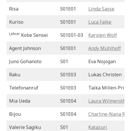
Risa
S01E01
Linda Sasse
Kuriso
S01E01
Luca Falke
Lehrer
Kobe Sensei
S01E01-03
Karsten Wolf
Agent Johnson
S01E01
Andy Mühlhoff
Juno Gohanoto
S01
Eva Nojogan
Raku
S01E03
Lukas Christen
Telefonanruf
S01E03
Taika Millen-Prinz
Mia Ueda
S01E04
Laura Wilmeroth
Bijou
S01E04
Charline-Nana Rat
Valerie Sagiku
S01
Katazuri