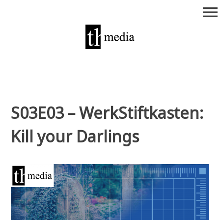
Zum
menu
Inhalt
springen
theurich-media
S03E03 – WerkStiftkasten:
Kill your Darlings