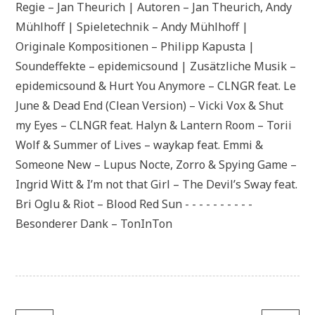
Regie – Jan Theurich | Autoren – Jan Theurich, Andy
Mühlhoff | Spieletechnik – Andy Mühlhoff |
Originale Kompositionen – Philipp Kapusta |
Soundeffekte – epidemicsound | Zusätzliche Musik –
epidemicsound & Hurt You Anymore – CLNGR feat. Le
June & Dead End (Clean Version) – Vicki Vox & Shut
my Eyes – CLNGR feat. Halyn & Lantern Room – Torii
Wolf & Summer of Lives – waykap feat. Emmi &
Someone New – Lupus Nocte, Zorro & Spying Game –
Ingrid Witt & I’m not that Girl – The Devil’s Sway feat.
Bri Oglu & Riot – Blood Red Sun - - - - - - - - - -
Besonderer Dank – TonInTon