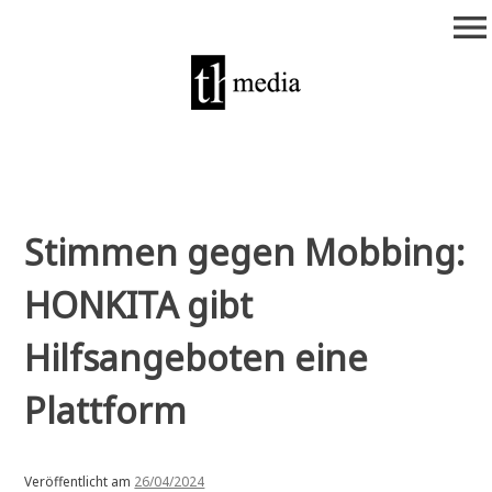
Zum
menu
Inhalt
springen
theurich-media
Stimmen gegen Mobbing:
HONKITA gibt
Hilfsangeboten eine
Plattform
Veröffentlicht am
26/04/2024