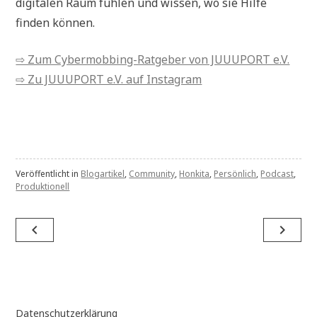
digitalen Raum fühlen und wissen, wo sie Hilfe
finden können.
⇨ Zum Cybermobbing-Ratgeber von JUUUPORT e.V.
⇨ Zu JUUUPORT e.V. auf Instagram
Veröffentlicht in
Blogartikel
,
Community
,
Honkita
,
Persönlich
,
Podcast
,
Produktionell
Beitragsnavigation
navigate_before
navigate_next
Datenschutzerklärung