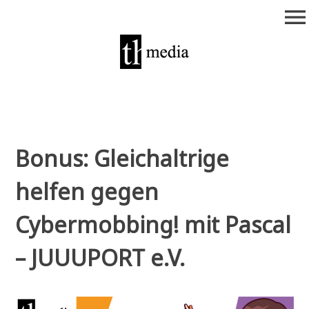
Zum
menu
Inhalt
springen
theurich-media
Bonus: Gleichaltrige
helfen gegen
Cybermobbing! mit Pascal
– JUUUPORT e.V.