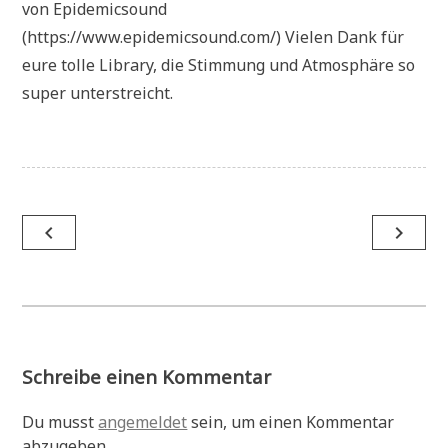
von Epidemicsound
(https://www.epidemicsound.com/) Vielen Dank für
eure tolle Library, die Stimmung und Atmosphäre so
super unterstreicht.
Beitragsnavigation
navigate_before
navigate_next
Schreibe einen Kommentar
Du musst
angemeldet
sein, um einen Kommentar
abzugeben.