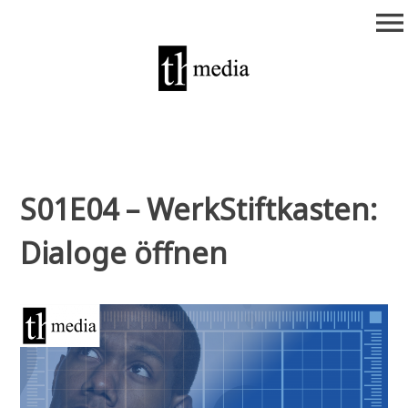
Zum
menu
Inhalt
springen
theurich-media
S01E04 – WerkStiftkasten:
Dialoge öffnen