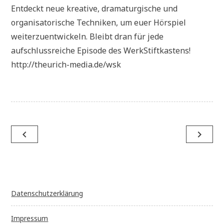
Entdeckt neue kreative, dramaturgische und
organisatorische Techniken, um euer Hörspiel
weiterzuentwickeln. Bleibt dran für jede
aufschlussreiche Episode des WerkStiftkastens!
http://theurich-media.de/wsk
Beitragsnavigation
navigate_before
navigate_next
Datenschutzerklärung
Impressum