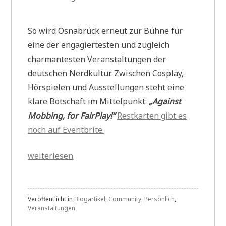
So wird Osnabrück erneut zur Bühne für
eine der engagiertesten und zugleich
charmantesten Veranstaltungen der
deutschen Nerdkultur. Zwischen Cosplay,
Hörspielen und Ausstellungen steht eine
klare Botschaft im Mittelpunkt:
„Against
Mobbing, for FairPlay!“
Restkarten gibt es
noch auf Eventbrite.
„Gegen
weiterlesen
Mobbing,
für
Fairplay:
Veröffentlicht in
Blogartikel
,
Community
,
Persönlich
,
Veranstaltungen
theurich-
media