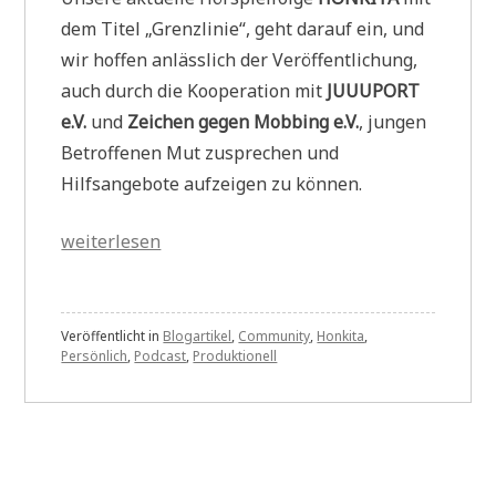
dem Titel „Grenzlinie“, geht darauf ein, und
wir hoffen anlässlich der Veröffentlichung,
auch durch die Kooperation mit
JUUUPORT
e.V.
und
Zeichen gegen Mobbing e.V.
, jungen
Betroffenen Mut zusprechen und
Hilfsangebote aufzeigen zu können.
„Stimmen
weiterlesen
gegen
Mobbing:
HONKITA
Veröffentlicht in
Blogartikel
,
Community
,
Honkita
,
Persönlich
,
Podcast
,
Produktionell
gibt
Hilfsangeboten
eine
Plattform“