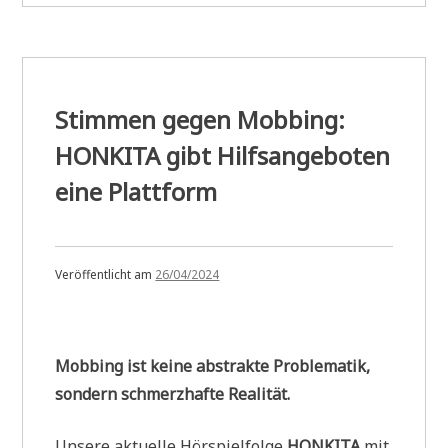
auf
der
Star
Warrior
Stimmen gegen Mobbing:
Convention
HONKITA gibt Hilfsangeboten
2025“
eine Plattform
Veröffentlicht am
26/04/2024
Mobbing ist keine abstrakte Problematik,
sondern schmerzhafte Realität.
Unsere aktuelle Hörspielfolge
HONKITA
mit